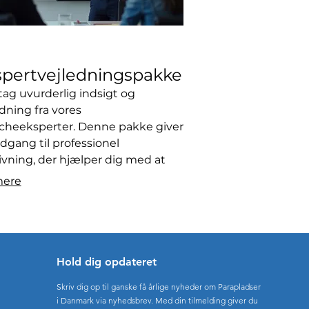
spertvejledningspakke
ag uvurderlig indsigt og
dning fra vores
cheeksperter. Denne pakke giver
dgang til professionel
ivning, der hjælper dig med at
gere komplekse udfordringer. Få
mere
ærktøjer og den viden, du
ver for at træffe informerede
utninger. Sikr dig en fordel med
gt fra professionelle booket til
Hold dig opdateret
Skriv dig op til ganske få årlige nyheder om Parapladser
i Danmark via nyhedsbrev. Med din tilmelding giver du