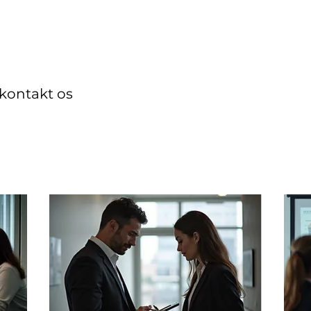
Om Paraplads
Symbolerne
Certificering
Lok
 kontakt os