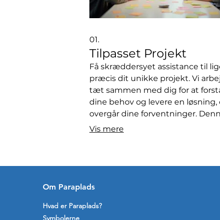
01.
Tilpasset Projekt
Få skræddersyet assistance til li
præcis dit unikke projekt. Vi arbe
tæt sammen med dig for at forst
dine behov og levere en løsning,
overgår dine forventninger. Den
service er designet til at give den
Vis mere
mest relevante support og sikre 
projekts succes. Lad os hjælpe di
med at realisere din vision.
Om Paraplads
Hvad er Paraplads?
Symbolerne