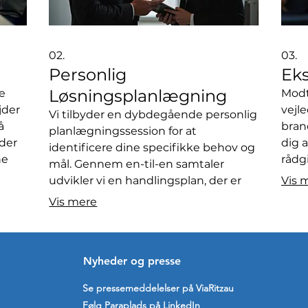
02.
03.
Personlig
Ek
Løsningsplanlægning
ge
Modt
jder
vejle
Vi tilbyder en dybdegående personlig
å
bran
planlægningssession for at
 der
dig a
identificere dine specifikke behov og
ne
rådg
mål. Gennem en-til-en samtaler
navi
udvikler vi en handlingsplan, der er
Vis 
dit
de v
skræddersyet til din situation. Få
Vis mere
g
behø
klarhed og retning med en strategi,
besl
der passer lige til dig. Dette er første
indsi
skridt mod at opnå dine personlige
dig.
​Nyheder og presse
eller professionelle mål.
Se pressemeddelelser på ViaRitzau
Følg Paraplads på LinkedIn