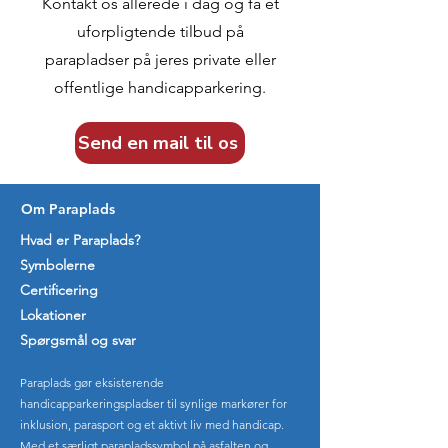
Kontakt os allerede i dag og få et
uforpligtende tilbud på
parapladser på jeres private eller
offentlige handicapparkering.
Send en mail til os
Om Paraplads
Hvad er Paraplads?
Symbolerne
Certificering
Lokationer
Spørgsmål og svar
Paraplads gør eksisterende
handicapparkeringspladser til synlige markører for
inklusion, parasport og et aktivt liv med handicap.
Med et særligt parapladssymbol på asfalten og