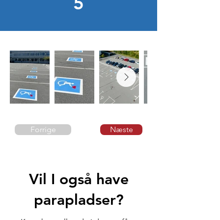
5
Forrige
Næste
Vil I også have
parapladser?