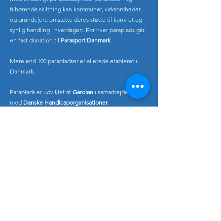
tilhørende skiltning kan kommuner, virksomheder
og grundejere omsætte deres støtte til konkret og
synlig handling i hverdagen. For hver paraplads går
en fast donation til
Parasport Danmark
Mere end 100 parapladser er allerede etableret i
Danmark.
Paraplads er udviklet af
Gardian
i samarbejde
med
Danske
Handicaporganisationer.
​Nyheder og presse
Se pressemeddelelser på ViaRitzau
Følg Paraplads på LinkedIn
Følg Paraplads på Facebook
Følg Paraplads på Instagram
Følg Paraplads på Twitter (X)