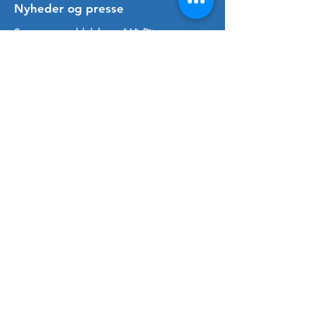
​Nyheder og presse
Se pressemeddelelser på ViaRitzau
Følg Paraplads på LinkedIn
Følg Paraplads på Facebook
Følg Paraplads på Instagram
Følg Paraplads på Twitter (X)
Del gerne med #paraplads og nævn
@paraplads
Hold dig opdateret
Skriv dig op til ganske få årlige nyheder
om Parapladser i Danmark via
nyhedsbrev. Med din tilmelding giver du
os lov til at sende mails. Du kan altid
afmelde igen ved at sende os en mail på