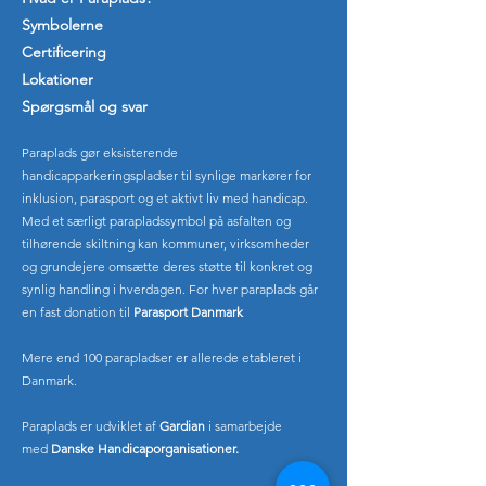
Symbolerne
Certificering
Lokationer
Spørgsmål og svar
Paraplads gør eksisterende
handicapparkeringspladser til synlige markører for
inklusion, parasport og et aktivt liv med handicap.
Med et særligt parapladssymbol på asfalten og
tilhørende skiltning kan kommuner, virksomheder
og grundejere omsætte deres støtte til konkret og
synlig handling i hverdagen. For hver paraplads går
en fast donation til
Parasport Danmark
Mere end 100 parapladser er allerede etableret i
Danmark.
Paraplads er udviklet af
Gardian
i samarbejde
med
Danske
Handicaporganisationer.