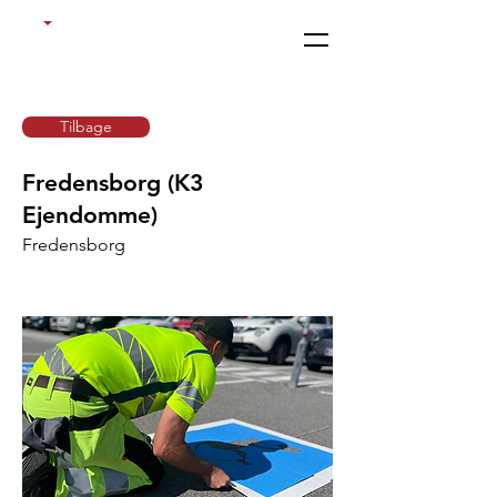
Paraplads.dk
Tilbage
Fredensborg (K3
Ejendomme)
Fredensborg