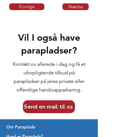
Forrige
Næste
Vil I også have
parapladser?
Kontakt os allerede i dag og få et
uforpligtende tilbud på
parapladser på jeres private eller
offentlige handicapparkering.
Send en mail til os
Om Paraplads
Hvad er Paraplads?