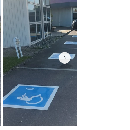
Ikke
på