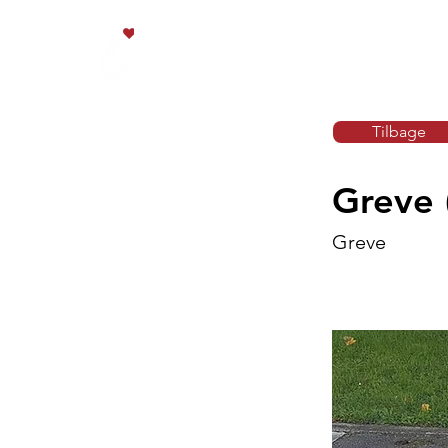
Paraplads.dk
Tilbage
Greve
Greve