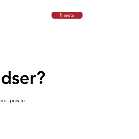
galleriet
Næste
adser?
eres private