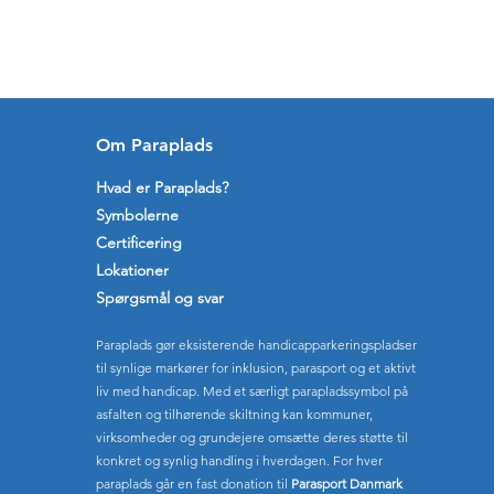
Om Paraplads
Hvad er Paraplads?
Symbolerne
Certificering
Lokationer
Spørgsmål og svar
Paraplads gør eksisterende handicapparkeringspladser
til synlige markører for inklusion, parasport og et aktivt
liv med handicap. Med et særligt parapladssymbol på
asfalten og tilhørende skiltning kan kommuner,
virksomheder og grundejere omsætte deres støtte til
konkret og synlig handling i hverdagen. For hver
paraplads går en fast donation til
Parasport Danmark