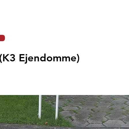
Om Paraplads
Symbolerne
Certificering
Lok
 (K3 Ejendomme)